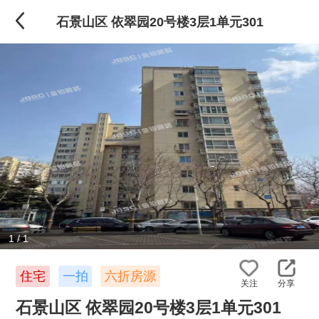
石景山区 依翠园20号楼3层1单元301
1
/
1
住宅
一拍
六折房源
关注
分享
石景山区 依翠园20号楼3层1单元301