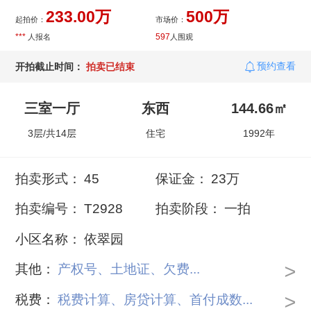
233.00万
500万
起拍价：
市场价：
***
597
人报名
人围观
预约查看
开拍截止时间：
拍卖已结束
三室一厅
东西
144.66㎡
3层/共14层
住宅
1992年
拍卖形式：
45
保证金：
23万
拍卖编号：
T2928
拍卖阶段：
一拍
小区名称：
依翠园
>
其他：
产权号、土地证、欠费...
>
税费：
税费计算、房贷计算、首付成数...