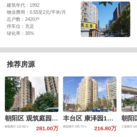
建筑年代：1992
物业费用：0.55至2元/平米/月
总户数：2420户
停车位：充足
绿化率：35%
推荐房源
朝阳区 观筑庭园601号楼6层6-01-6-B
丰台区 康泽园15号楼4层405（康泽园）
两室两厅-110.82/㎡
两室两厅-100.77/㎡
三室两厅-145
281.00万
216.80万