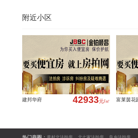
附近小区
42933
建邦华府
富莱茵花
元/㎡
热门区域：
朝阳法拍房
海淀法拍房
东城法拍房
热门商圈：
黄村北法拍房
北七家法拍房
良乡法拍房