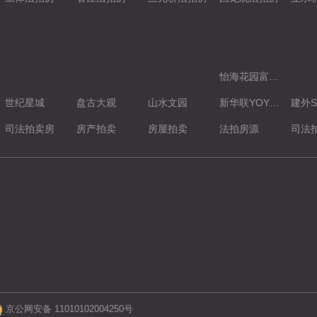
怡海花园富泽园6号楼11层2-1101室（怡海花园富泽园）
世纪星城
盘古大观
山水文园
新华联YOYO新天地
建外S
司法拍卖房
房产拍卖
房屋拍卖
法拍房源
司法
京公网安备 11010102004250号