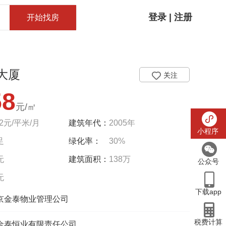
登录
|
注册
开始找房
客服电话：
15810997900
大厦
关注
58
元/㎡
82元/平米/月
建筑年代：
2005年
小程序
足
绿化率：
30%
无
建筑面积：
138万
公众号
无
下载app
京金泰物业管理公司
税费计算
金泰恒业有限责任公司