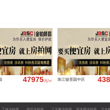
47975
43
园
珠江骏景园中区
元/㎡
西城法拍房
丰台法拍房
石景山法拍房
房山法拍房
通州
工体法拍房
管庄法拍房
三元桥法拍房
回龙观法拍房
立水