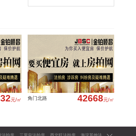
832
42668
角门北路
元/㎡
元/㎡
法拍房
顺义法拍房
昌平法拍房
大兴法拍房
怀柔法拍房
桥法拍房
三里屯法拍房
西北旺法拍房
海淀其他法拍房
天宫院法拍