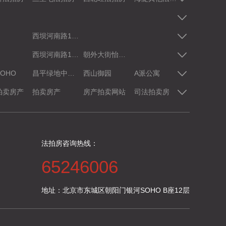
西坝河南路1号院1号楼1至2层D室(金岛花园)
西坝河南路1号院1号楼1至2层D室(金岛花园)
朝外大街怡景园北里5号楼
OHO
昌平绿地中央广场
西山御园
A派公寓
丽都悦府
拍卖房产
拍卖房产
房产拍卖网站
司法拍卖房
拍卖房子
法拍房咨询热线：
65246006
地址：北京市东城区朝阳门银河SOHO B座12层