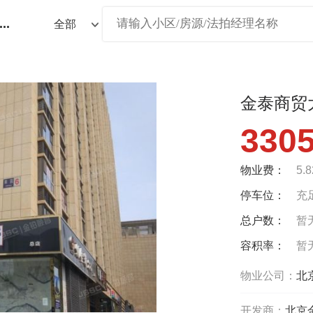
...
金泰商贸
330
物业费：
5.
停车位：
充
总户数：
暂
容积率：
暂
物业公司：
北
开发商：
北京