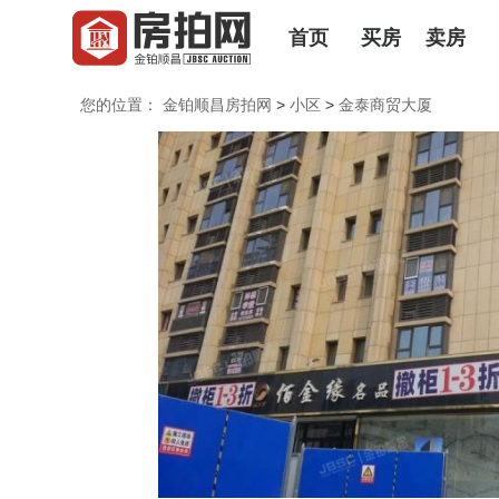
首页
买房
卖房
您的位置：
金铂顺昌房拍网
>
小区
>
金泰商贸大厦