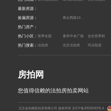
最新房源：
捡漏房源：
将台西路10号院3号楼17层1704室（丽都悦府）
热门房产：
热门小区：
世界名园
泰禾中央广场
合生世界村
热门搜索：
法拍房
北京法拍房
司法拍卖
房拍网
您值得信赖的法拍房拍卖网站
北京金铂顺昌拍卖有限公司 版权所有 京ICP备20029293号-4