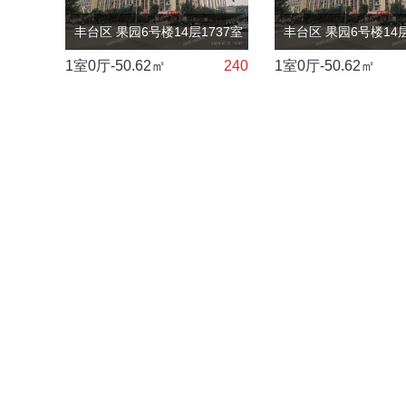
丰台区 果园6号楼14层1737室（金泰商
丰台区 果园6号楼14
1室0厅-50.62㎡
240
1室0厅-50.62㎡
贸大厦）
贸大厦）
北京丰台区
北