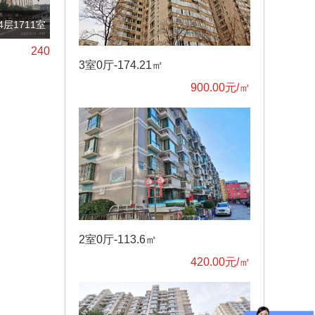
4层1711室（金泰商
240
北京丰台区
3室0厅-174.21㎡
900.00元/㎡
2室0厅-113.6㎡
420.00元/㎡