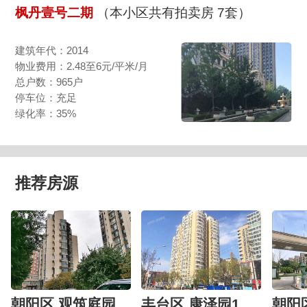
枫丹壹号二期
（本小区共有拍卖房 7套）
建筑年代：2014
物业费用：2.48至6元/平米/月
总户数：965户
停车位：充足
绿化率：35%
推荐房源
朝阳区 观筑庭园601号楼6层6-01-6-B
丰台区 康泽园15号楼4层405（康泽园）