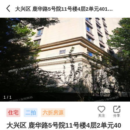
大兴区 鹿华路5号院11号楼4层2单元401（枫丹壹号）
1
/
1
住宅
二拍
六折房源
关注
分享
大兴区 鹿华路5号院11号楼4层2单元40