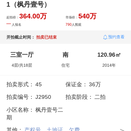
1（枫丹壹号）
364.00万
540万
起拍价：
市场价：
***
790
人报名
人围观
预约查看
开拍截止时间：
拍卖已结束
三室一厅
南
120.96㎡
4层/共18层
住宅
2014年
拍卖形式：
45
保证金：
36万
拍卖编号：
J2950
拍卖阶段：
二拍
小区名称：
枫丹壹号二
期
其他：
产权号、土地证、欠费...