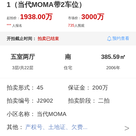
1（当代MOMA带2车位）
1938.00万
3000万
起拍价：
市场价：
***
735
人报名
人围观
预约查看
开拍截止时间：
拍卖已结束
五室两厅
南
385.59㎡
3层/共22层
住宅
2006年
拍卖形式：
45
保证金：
200万
拍卖编号：
J2902
拍卖阶段：
二拍
小区名称：
当代MOMA
>
其他：
产权号、土地证、欠费...