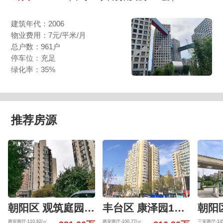
建筑年代：2006
物业费用：7元/平米/月
总户数：961户
停车位：充足
绿化率：35%
推荐房源
朝阳区 观筑庭园601号楼6层6-01-6-B
丰台区 康泽园15号楼4层405（康泽园）
两室两厅-110.82/㎡
两室两厅-100.77/㎡
三室两厅-145