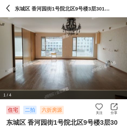
东城区 香河园街1号院北区9号楼3层301（当代MOMA带2车位）
1
/
4
住宅
二拍
六折房源
关注
分享
东城区 香河园街1号院北区9号楼3层30