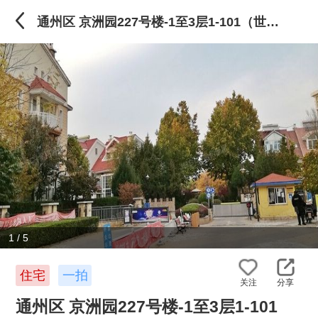
通州区 京洲园227号楼-1至3层1-101（世爵源墅）别墅
1
/
5
住宅
一拍
关注
分享
通州区 京洲园227号楼-1至3层1-101