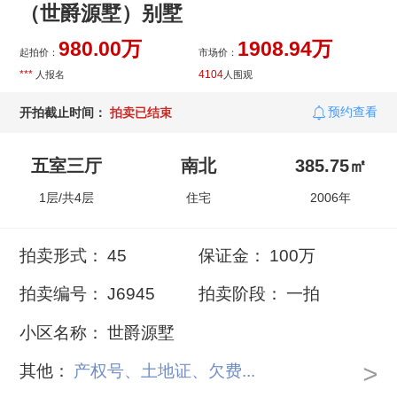
（世爵源墅）别墅
980.00万
1908.94万
起拍价：
市场价：
***
4104
人报名
人围观
预约查看
开拍截止时间：
拍卖已结束
五室三厅
南北
385.75㎡
1层/共4层
住宅
2006年
拍卖形式：
45
保证金：
100万
拍卖编号：
J6945
拍卖阶段：
一拍
小区名称：
世爵源墅
>
其他：
产权号、土地证、欠费...