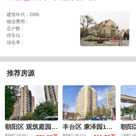
建筑年代：2006
物业费用：
总户数：
停车位：
绿化率：
推荐房源
朝阳区 观筑庭园601号楼6层6-01-6-B
丰台区 康泽园15号楼4层405（康泽园）
两室两厅-110.82/㎡
两室两厅-100.77/㎡
三室两厅-145