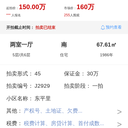
150.00万
160万
起拍价：
市场价：
***
255
人报名
人围观
预约查看
开拍截止时间：
拍卖已结束
两室一厅
南
67.61㎡
5层/共6层
住宅
1986年
拍卖形式：
45
保证金：
30万
拍卖编号：
J2929
拍卖阶段：
一拍
小区名称：
东平里
>
其他：
产权号、土地证、欠费...
>
税费：
税费计算、房贷计算、首付成数...