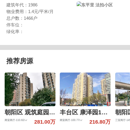
建筑年代：1986
物业费用：1.4元/平米/月
总户数：1466户
停车位：
绿化率：
推荐房源
朝阳区 观筑庭园601号楼6层6-01-6-B
丰台区 康泽园15号楼4层405（康泽园）
两室两厅-110.82/㎡
两室两厅-100.77/㎡
三室两厅-145
281.00万
216.80万