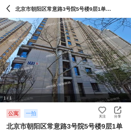
北京市朝阳区常意路3号院5号楼9层1单元901
1
/
1
公寓
一拍
关注
分享
北京市朝阳区常意路3号院5号楼9层1单