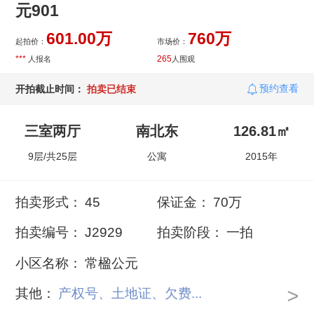
元901
601.00万
760万
起拍价：
市场价：
***
265
人报名
人围观
预约查看
开拍截止时间：
拍卖已结束
三室两厅
南北东
126.81㎡
9层/共25层
公寓
2015年
拍卖形式：
45
保证金：
70万
拍卖编号：
J2929
拍卖阶段：
一拍
小区名称：
常楹公元
>
其他：
产权号、土地证、欠费...