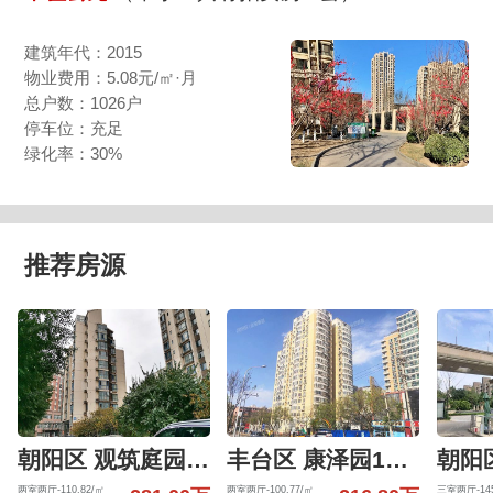
建筑年代：2015
物业费用：5.08元/㎡·月
总户数：1026户
停车位：充足
绿化率：30%
推荐房源
朝阳区 观筑庭园601号楼6层6-01-6-B
丰台区 康泽园15号楼4层405（康泽园）
两室两厅-110.82/㎡
两室两厅-100.77/㎡
三室两厅-145